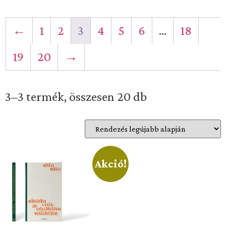
←
1
2
3
4
5
6
…
18
19
20
→
3–3 termék, összesen 20 db
Akció!