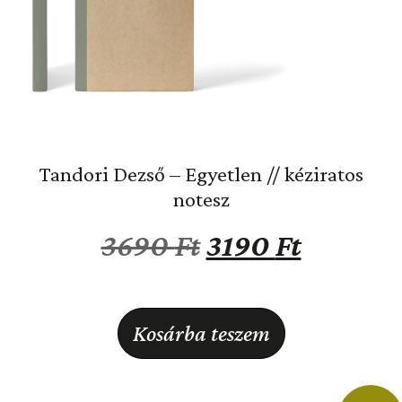
Tandori Dezső – Egyetlen // kéziratos
notesz
3690
Ft
3190
Ft
Kosárba teszem