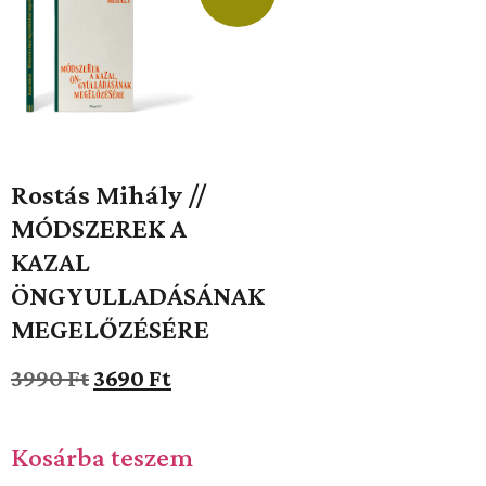
Rostás Mihály //
MÓDSZEREK A
KAZAL
ÖNGYULLADÁSÁNAK
MEGELŐZÉSÉRE
3990
Ft
3690
Ft
Kosárba teszem