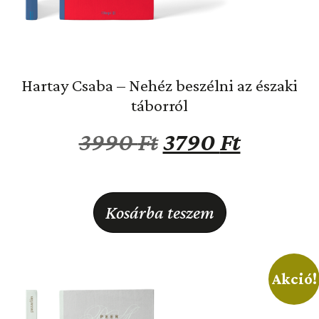
Hartay Csaba – Nehéz beszélni az északi
táborról
3990
Ft
3790
Ft
Kosárba teszem
Akció!