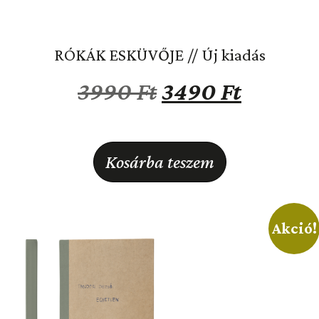
RÓKÁK ESKÜVŐJE // Új kiadás
3990
Ft
3490
Ft
Kosárba teszem
Akció!