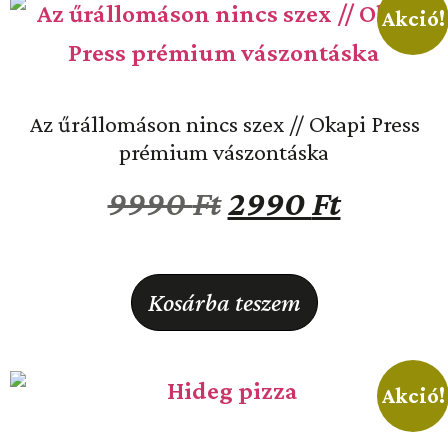
Akció!
Az űrállomáson nincs szex // Okapi Press
prémium vászontáska
9990
Ft
2990
Ft
Kosárba teszem
Akció!