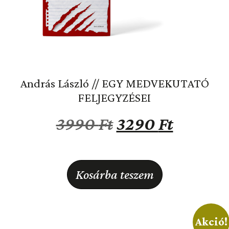
András László // EGY MEDVEKUTATÓ
FELJEGYZÉSEI
3990
Ft
3290
Ft
Kosárba teszem
Akció!