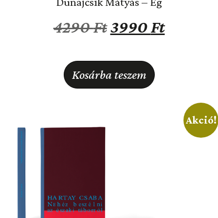
Dunajcsik Mátyás – Ég
4290
Ft
3990
Ft
Kosárba teszem
Akció!