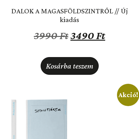
DALOK A MAGASFÖLDSZINTRŐL // Új
kiadás
3990
Ft
3490
Ft
Kosárba teszem
Akció!