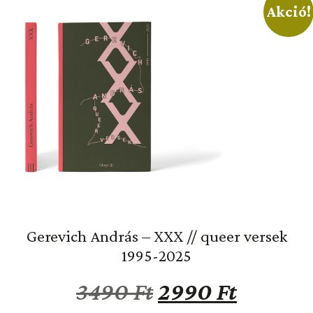
Akció!
Gerevich András – XXX // queer versek
1995-2025
3490
Ft
2990
Ft