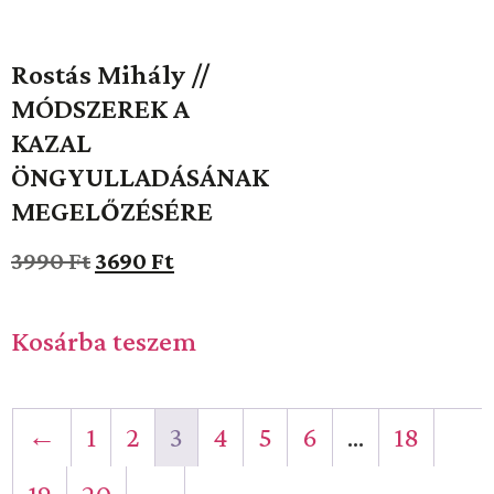
Rostás Mihály //
MÓDSZEREK A
KAZAL
ÖNGYULLADÁSÁNAK
MEGELŐZÉSÉRE
3990
Ft
3690
Ft
Kosárba teszem
←
1
2
3
4
5
6
…
18