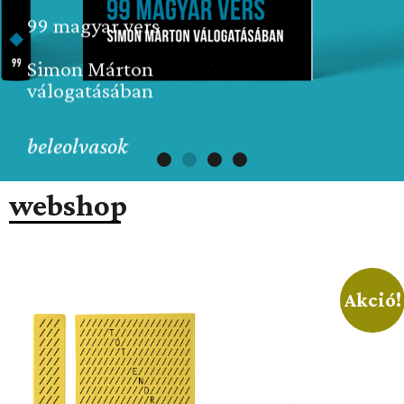
99 magyar vers
Simon Márton
válogatásában
beleolvasok
webshop
Akció!