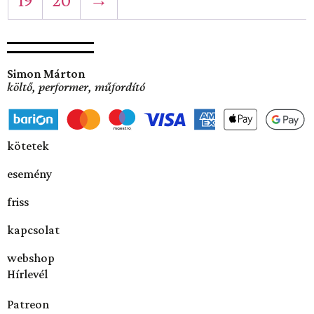
19
20
→
Simon Márton
költő, performer, műfordító
kötetek
esemény
friss
kapcsolat
webshop
Hírlevél
Patreon