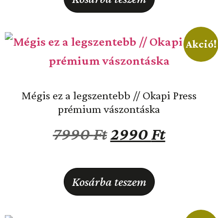
Akció!
Mégis ez a legszentebb // Okapi Press
prémium vászontáska
7990
Ft
2990
Ft
Kosárba teszem